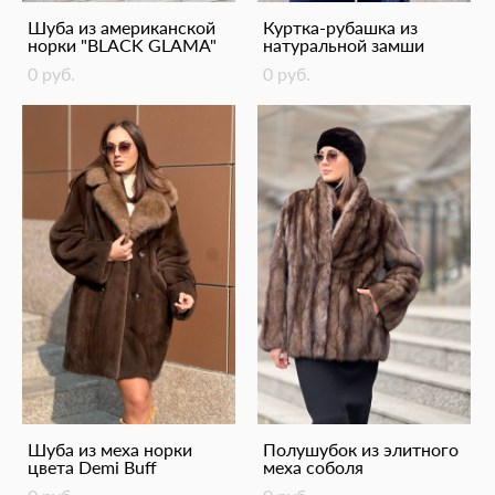
Шуба из американской
Куртка-рубашка из
норки "BLACK GLAMA"
натуральной замши
0 pуб.
0 pуб.
Шуба из меха норки
Полушубок из элитного
цвета Demi Buff
меха соболя