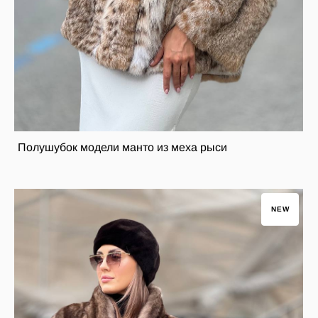
Полушубок модели манто из меха рыси
NEW