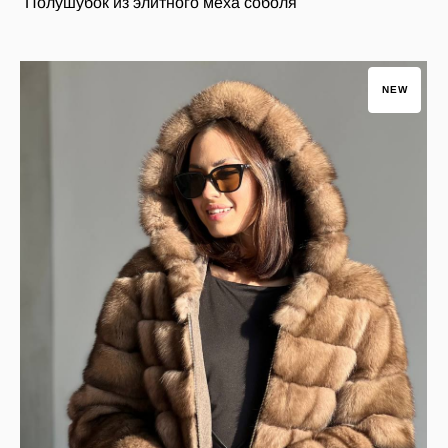
Полушубок из элитного меха соболя
NEW